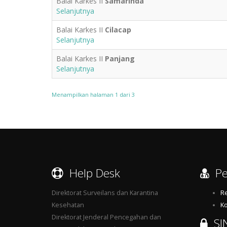
Balai Karkes II
Samarinda
Selanjutnya
Balai Karkes II
Cilacap
Selanjutnya
Balai Karkes II
Panjang
Selanjutnya
Menampilkan halaman 1 dari 3
Help Desk
Pe
Direktorat Surveilans dan Karantina
Re
Kesehatan
Ko
Direktorat Jenderal Pencegahan dan
SI