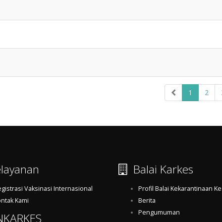
1
2
layanan
Balai Karkes
gistrasi Vaksinasi Internasional
Profil Balai Kekarantinaan K
ntak Kami
Berita
Pengumuman
NKARKES