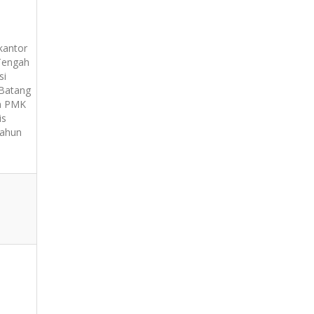
kantor
 Tengah
si
 Batang
an PMK
is
tahun