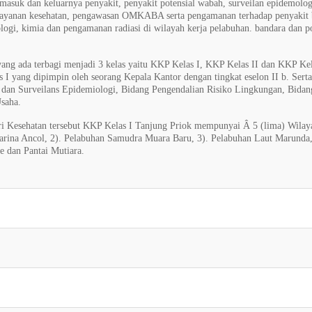
suk dan keluarnya penyakit, penyakit potensial wabah, surveilan epidemolog
pelayanan kesehatan, pengawasan OMKABA serta pengamanan terhadap penyakit 
logi, kimia dan pengamanan radiasi di wilayah kerja pelabuhan. bandara dan po
g ada terbagi menjadi 3 kelas yaitu KKP Kelas I, KKP Kelas II dan KKP Kel
I yang dipimpin oleh seorang Kepala Kantor dengan tingkat eselon II b. Serta
dan Surveilans Epidemiologi, Bidang Pengendalian Risiko Lingkungan, Bidan
saha.
 Kesehatan tersebut KKP Kelas I Tanjung Priok mempunyai Â 5 (lima) Wilay
Marina Ancol, 2). Pelabuhan Samudra Muara Baru, 3). Pelabuhan Laut Marunda,
e dan Pantai Mutiara.