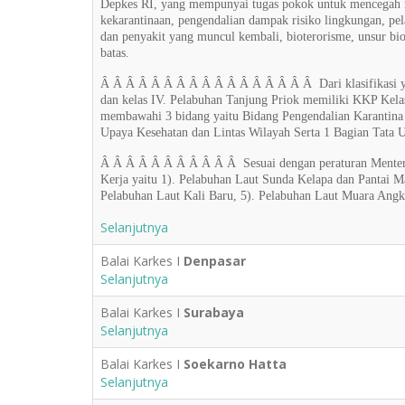
Depkes RI, yang mempunyai tugas pokok untuk mencegah ma
kekarantinaan, pengendalian dampak risiko lingkungan, 
dan penyakit yang muncul kembali, bioterorisme, unsur bio
batas.
Â Â Â Â Â Â Â Â Â Â Â Â Â Â Â Â Â Dari klasifikasi yan
dan kelas IV. Pelabuhan Tanjung Priok memiliki KKP Kelas 
membawahi 3 bidang yaitu Bidang Pengendalian Karantina 
Upaya Kesehatan dan Lintas Wilayah Serta 1 Bagian Tata U
Â Â Â Â Â Â Â Â Â Â Â Sesuai dengan peraturan Menteri
Kerja yaitu 1). Pelabuhan Laut Sunda Kelapa dan Pantai 
Pelabuhan Laut Kali Baru, 5). Pelabuhan Laut Muara Angk
Selanjutnya
Balai Karkes I
Denpasar
Selanjutnya
Balai Karkes I
Surabaya
Selanjutnya
Balai Karkes I
Soekarno Hatta
Selanjutnya