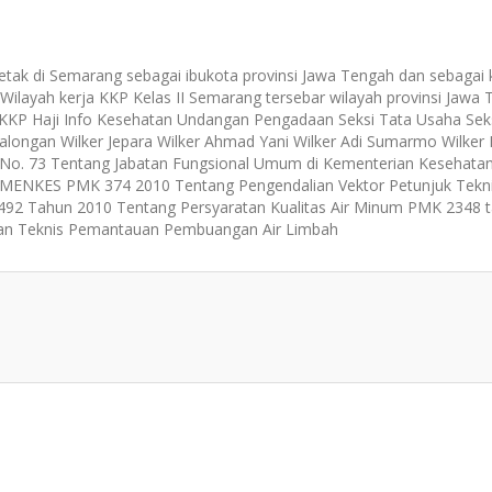
etak di Semarang sebagai ibukota provinsi Jawa Tengah dan sebagai 
Wilayah kerja KKP Kelas II Semarang tersebar wilayah provinsi Jawa
an KKP Haji Info Kesehatan Undangan Pengadaan Seksi Tata Usaha Sek
alongan Wilker Jepara Wilker Ahmad Yani Wilker Adi Sumarmo Wilker
MK No. 73 Tentang Jabatan Fungsional Umum di Kementerian Kesehat
EMENKES PMK 374 2010 Tentang Pengendalian Vektor Petunjuk Tekn
 492 Tahun 2010 Tentang Persyaratan Kualitas Air Minum PMK 2348 
man Teknis Pemantauan Pembuangan Air Limbah