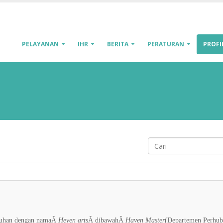
PELAYANAN
IHR
BERITA
PERATURAN
PROFI
labuhan dengan namaÂ
Heven arts
Â dibawahÂ
Haven Master
(Departemen Perhub