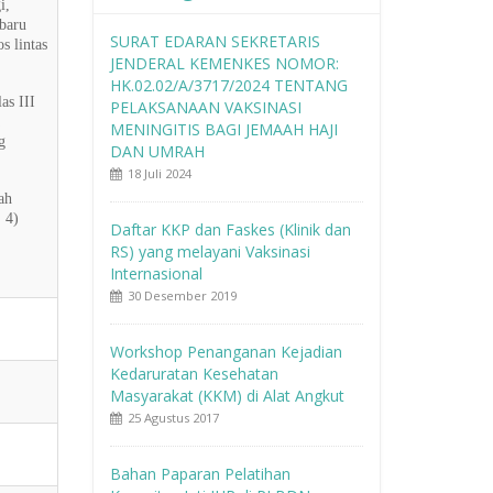
i,
baru
SURAT EDARAN SEKRETARIS
s lintas
JENDERAL KEMENKES NOMOR:
HK.02.02/A/3717/2024 TENTANG
as III
PELAKSANAAN VAKSINASI
MENINGITIS BAGI JEMAAH HAJI
g
DAN UMRAH
18 Juli 2024
ah
 4)
Daftar KKP dan Faskes (Klinik dan
RS) yang melayani Vaksinasi
Internasional
30 Desember 2019
Workshop Penanganan Kejadian
Kedaruratan Kesehatan
Masyarakat (KKM) di Alat Angkut
25 Agustus 2017
Bahan Paparan Pelatihan