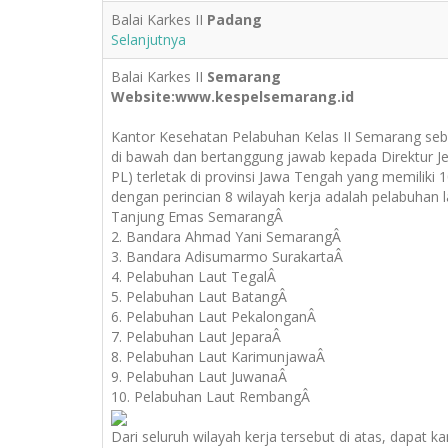
Balai Karkes II
Padang
Selanjutnya
Balai Karkes II
Semarang
Website:www.kespelsemarang.id
Kantor Kesehatan Pelabuhan Kelas II Semarang seb
di bawah dan bertanggung jawab kepada Direktur J
PL) terletak di provinsi Jawa Tengah yang memilik
dengan perincian 8 wilayah kerja adalah pelabuhan l
Tanjung Emas SemarangÂ
2. Bandara Ahmad Yani SemarangÂ
3. Bandara Adisumarmo SurakartaÂ
4. Pelabuhan Laut TegalÂ
5. Pelabuhan Laut BatangÂ
6. Pelabuhan Laut PekalonganÂ
7. Pelabuhan Laut JeparaÂ
8. Pelabuhan Laut KarimunjawaÂ
9. Pelabuhan Laut JuwanaÂ
10. Pelabuhan Laut RembangÂ
Dari seluruh wilayah kerja tersebut di atas, dapat k