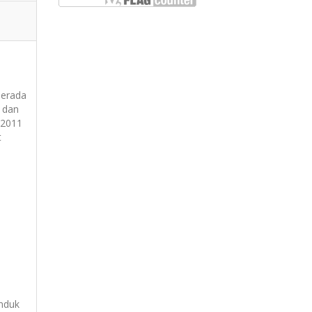
berada
 dan
 2011
t
induk