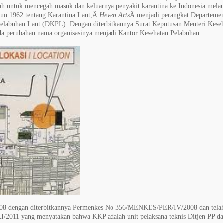
ah untuk mencegah masuk dan keluarnya penyakit karantina ke Indonesia melau
hun 1962 tentang Karantina Laut,Â
Heven Arts
Â menjadi perangkat Departeme
 Pelabuhan Laut (DKPL). Dengan diterbitkannya Surat Keputusan Menteri Kese
 perubahan nama organisasinya menjadi Kantor Kesehatan Pelabuhan.
8 dengan diterbitkannya Permenkes No 356/MENKES/PER/IV/2008 dan tela
/2011 yang menyatakan bahwa KKP adalah unit pelaksana teknis Ditjen PP d